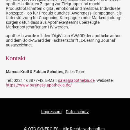
apothekia direkten Zugang zur Zielgruppe und macht
Produktbotschaften digital, emotional und messbar. Individuelle
Konzepte – ob für Produktlaunches, Awareness-Kampagnen, als
Unterstützung für Couponing-Kampagnen oder Markenbindung –
sorgen dafür, dass aus Apothekenteams überzeugte
Markenbotschafter am HV werden.
apothekia wurde mit dem DigiVision AWARD der apotheke adhoc
und dem Gold-Award der Fachzeitschrift „E-Learning Journal“
ausgezeichnet.
Kontakt
Marcus Kroll & Fabian Schultes
, Sales Team
Tel.: 0221 168877-42, E-Mail:
sales@apothekia.de
, Webseite:
https://www.business-apothekia.de/
Impressum
Datenschutz
© OTC-SYNERGIES – Alle Rechte vorbehalten.